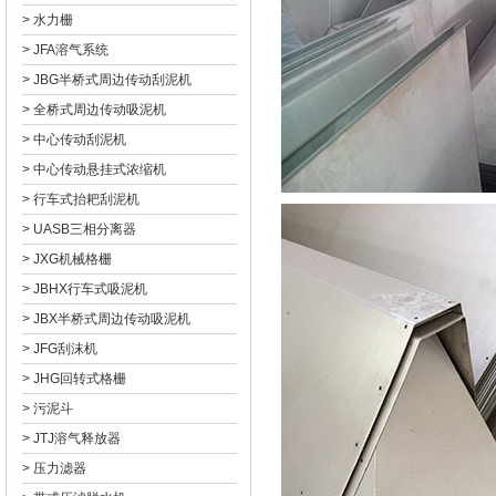
>
水力栅
>
JFA溶气系统
>
JBG半桥式周边传动刮泥机
>
全桥式周边传动吸泥机
>
中心传动刮泥机
>
中心传动悬挂式浓缩机
>
行车式抬耙刮泥机
>
UASB三相分离器
>
JXG机械格栅
>
JBHX行车式吸泥机
>
JBX半桥式周边传动吸泥机
>
JFG刮沫机
>
JHG回转式格栅
>
污泥斗
>
JTJ溶气释放器
>
压力滤器