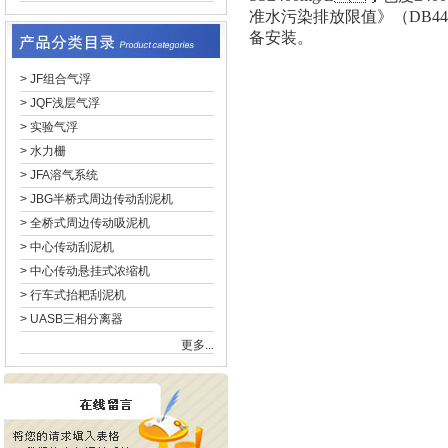
准水污染排放限值》（DB44/26
备安装。
>
JF组合气浮
>
JQF浅层气浮
>
实验气浮
>
水力栅
>
JFA溶气系统
>
JBG半桥式周边传动刮泥机
>
全桥式周边传动吸泥机
>
中心传动刮泥机
>
中心传动悬挂式浓缩机
>
行车式抬耙刮泥机
>
UASB三相分离器
更多...